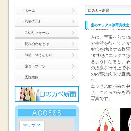
ホーム
口のカベ新聞
治療の流れ
歯のエックス線写真検査
口のリフォーム
人は、宇宙からつね
で生活を行っていま
咬み合わせとは
射線を放出する物質
加齢に伴うむし歯
19世紀にエックス
るようになると、放
歯とスポーツ
の治療を行う上で不
の内部は肉眼で直接
医院案内
す。
エックス線が歯の中
じ、これらの差を画
写真です。