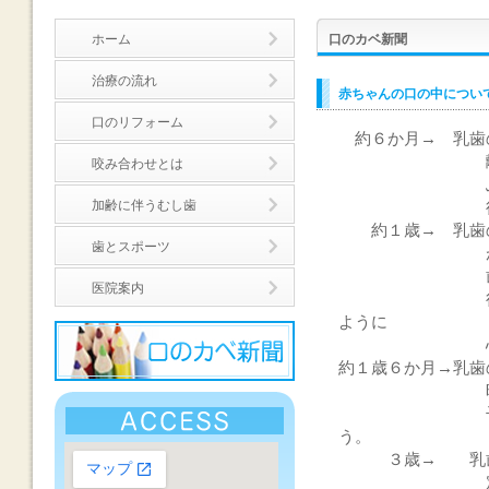
ホーム
口のカベ新聞
治療の流れ
赤ちゃんの口の中につい
口のリフォーム
約６か月→ 乳歯
離乳食の後
咬み合わせとは
ふいてあげま
加齢に伴うむし歯
得ること
約１歳→ 乳歯の
歯とスポーツ
が生え始
歯ブラシに
医院案内
行いましょう
ように
心がけま
約１歳６か月→乳歯
時期で
子供自身で歯
う。
３歳→ 乳歯が
定期検診を